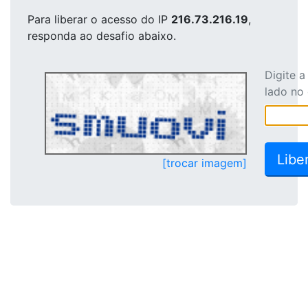
Para liberar o acesso
do IP
216.73.216.19
,
responda ao desafio abaixo.
Digite 
lado no
[trocar imagem]