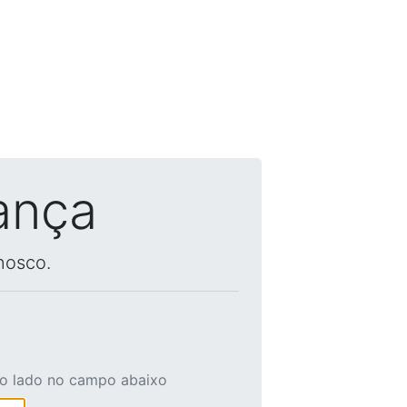
ança
nosco.
ao lado no campo abaixo