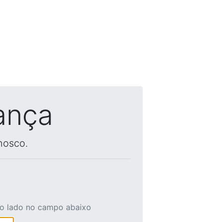
ança
nosco.
ao lado no campo abaixo