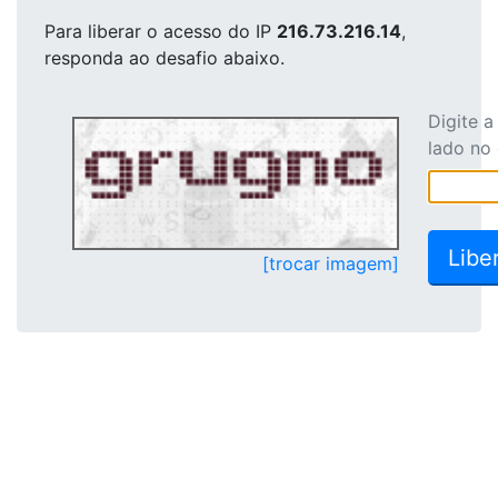
Para liberar o acesso
do IP
216.73.216.14
,
responda ao desafio abaixo.
Digite 
lado no
[trocar imagem]